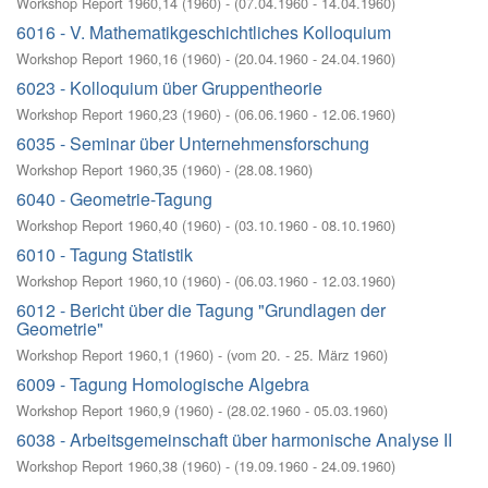
Workshop Report 1960,14
(
1960
)
- (
07.04.1960 - 14.04.1960
)
6016 - V. Mathematikgeschichtliches Kolloquium
Workshop Report 1960,16
(
1960
)
- (
20.04.1960 - 24.04.1960
)
6023 - Kolloquium über Gruppentheorie
Workshop Report 1960,23
(
1960
)
- (
06.06.1960 - 12.06.1960
)
6035 - Seminar über Unternehmensforschung
Workshop Report 1960,35
(
1960
)
- (
28.08.1960
)
6040 - Geometrie-Tagung
Workshop Report 1960,40
(
1960
)
- (
03.10.1960 - 08.10.1960
)
6010 - Tagung Statistik
Workshop Report 1960,10
(
1960
)
- (
06.03.1960 - 12.03.1960
)
6012 - Bericht über die Tagung "Grundlagen der
Geometrie"
Workshop Report 1960,1
(
1960
)
- (
vom 20. - 25. März 1960
)
6009 - Tagung Homologische Algebra
Workshop Report 1960,9
(
1960
)
- (
28.02.1960 - 05.03.1960
)
6038 - Arbeitsgemeinschaft über harmonische Analyse II
Workshop Report 1960,38
(
1960
)
- (
19.09.1960 - 24.09.1960
)