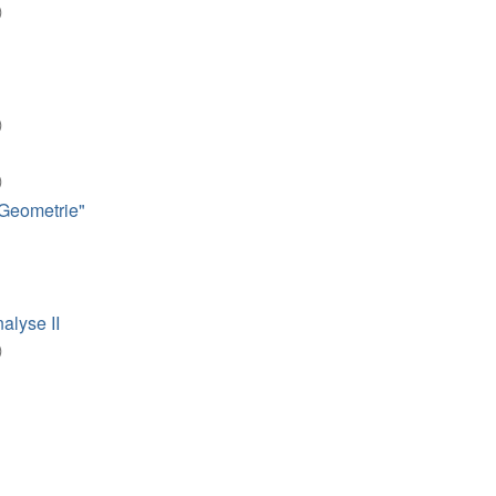
)
)
)
 Geometrie"
alyse II
)