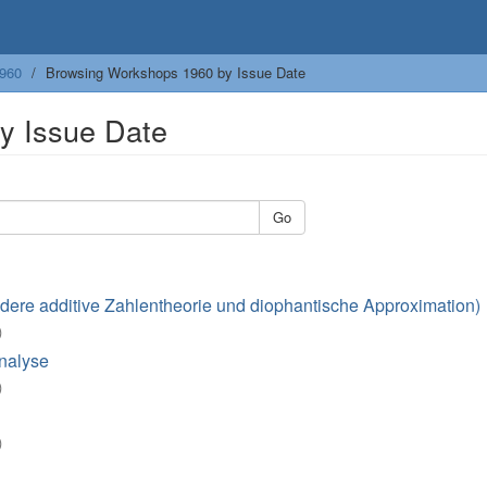
960
Browsing Workshops 1960 by Issue Date
y Issue Date
Go
ere additive Zahlentheorie und diophantische Approximation)
)
nalyse
)
)