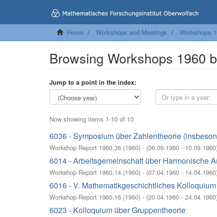
Home
Workshops and Meetings
Workshops 1
Browsing Workshops 1960 b
Jump to a point in the index:
Now showing items 1-10 of 10
6036 - Symposium über Zahlentheorie (insbesond
Workshop Report 1960,36
(
1960
)
- (
06.09.1960 - 10.09.1960
6014 - Arbeitsgemeinschaft über Harmonische A
Workshop Report 1960,14
(
1960
)
- (
07.04.1960 - 14.04.1960
6016 - V. Mathematikgeschichtliches Kolloquium
Workshop Report 1960,16
(
1960
)
- (
20.04.1960 - 24.04.1960
6023 - Kolloquium über Gruppentheorie