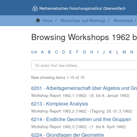
Home
Workshops and Meetings
Workshops 1
Browsing Workshops 1962 by
0-9
A
B
C
D
E
F
G
H
I
J
K
L
M
N
Now showing items 1-15 of 15
6201 - Arbeitsgemeinschaft über Algebra und Gr
Workshop Report 1962,1
(
1962
)
- (
5. bis 8. Januar 1962
)
6213 - Komplexe Analysis
Workshop Report 1962,2
(
1962
)
- (
Tagung; 25.-31.3.1962
)
6214 - Endliche Geometrien und ihre Gruppen
Workshop Report 1962,3
(
1962
)
- (
1. bis 8. April 1962
)
6224 - Grundlagen der Geometrie