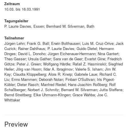
Zeitraum
10.03. bis 16.03.1991
Tagungsleiter
P. Laurie Davies, Essen; Bernhard W. Silverman, Bath
Teilnehmer
Jürgen Lehn; Frank G. Ball; Erwin Bolthausen; Luis M. Cruz-Orive; Jack
Cuzick; Rainer Dahlhaus; P. Laurie Davies; Guido Dietel; Hermann
Dinges; David L. Donoho; Jürgen Eichenauer-Herrmann; Nina Gantert;
Theo Gasser; Ursula Gather; Sara van de Geer; Evarist Gine; Friedrich
Götze; Peter J. Green; Wolfgang Härdle; Rafail Z. Hasminskii; Siegfried
Heiler; Jörg van Hoorn; Ildar A. Ibragimov; Valerie S. Isham; Jim W.
Kay; Claudia Klüppelberg; Alois R. Kneip; Gabriele Laue; Richard C.
Liu; Enno Mammen; Deborah Nolan; Finbarr O'Sullivan; Iris Pigeot-
Kübler; Dieter Rasch; Manfred Riedel; Hans-Joachim Roßberg; Rolf
Schaßberger; Norbert J. Schmitz; Bernard W. Silverman; Jutta Steffens;
Bernd Streitberg; Elke Uhrmann-Klingen; Grace Wahba; Joe C.
Whittaker
Preview