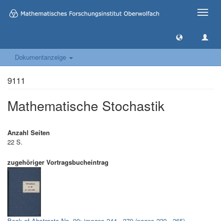
Toggle
naviga
Dokumentanzeige
9111
Mathematische Stochastik
Anzahl Seiten
22 S.
zugehöriger Vortragsbucheintrag
Book of Abstracts No. 90: images 244 - 270 (pages 239 - 265)