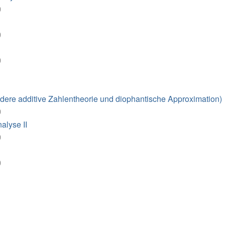
)
)
)
ere additive Zahlentheorie und diophantische Approximation)
)
alyse II
)
)