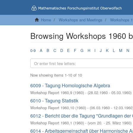
Home
Workshops and Meetings
Workshops 1
Browsing Workshops 1960 by
0-9
A
B
C
D
E
F
G
H
I
J
K
L
M
N
Now showing items 1-10 of 10
6009 - Tagung Homologische Algebra
Workshop Report 1960,9
(
1960
)
- (
28.02.1960 - 05.03.1960
)
6010 - Tagung Statistik
Workshop Report 1960,10
(
1960
)
- (
06.03.1960 - 12.03.1960
6012 - Bericht über die Tagung "Grundlagen der
Workshop Report 1960,1
(
1960
)
- (
vom 20. - 25. März 1960
)
6014 - Arbeitsgemeinschaft über Harmonische A