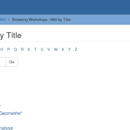
960
Browsing Workshops 1960 by Title
 Title
O
P
Q
R
S
T
U
V
W
X
Y
Z
Go
)
 Geometrie"
nalyse