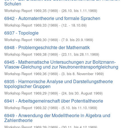
Schulen
Workshop Report 1969,35
(
1969
)
- (
26.10. bis 1.11.1969
)
6942 - Automatentheorie und formale Sprachen
Workshop Report 1969,33
(
1969
)
- (
12. - 18.10.69
)
6937 - Topologie
Workshop Report 1969,30
(
1969
)
- (
7.9. bis 20.9.1969
)
6948 - Problemgeschichte der Mathematik
Workshop Report 1969,38
(
1969
)
- (
23.11. bis 28.11.1969
)
6945 - Mathematische Untersuchungen zur Boltzmann-
Vlasow-Gleichung und zur Neutronentransportgleichung
Workshop Report 1969,36
(
1969
)
- (
3. bis 8. November 1969
)
6935 - Harmonische Analyse und Darstellungstheorie
topologischer Gruppen
Workshop Report 1969,29
(
1969
)
- (
24. bis 30. August 1969
)
6941 - Arbeitsgemeinschaft über Potentialtheorie
Workshop Report 1969,32
(
1969
)
- (
5.10. bis 11.10.1969
)
6949 - Anwendung der Modelltheorie in Algebra und
Zahlentheorie
Workshop Report 1969,39
(
1969
)
- (
30.11. bis 4.12.1969
)