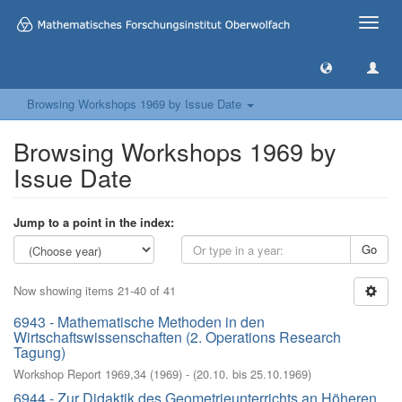
Toggle
naviga
Browsing Workshops 1969 by Issue Date
Browsing Workshops 1969 by
Issue Date
Jump to a point in the index:
Go
Now showing items 21-40 of 41
6943 - Mathematische Methoden in den
Wirtschaftswissenschaften (2. Operations Research
Tagung)
Workshop Report 1969,34
(
1969
)
- (
20.10. bis 25.10.1969
)
6944 - Zur Didaktik des Geometrieunterrichts an Höheren