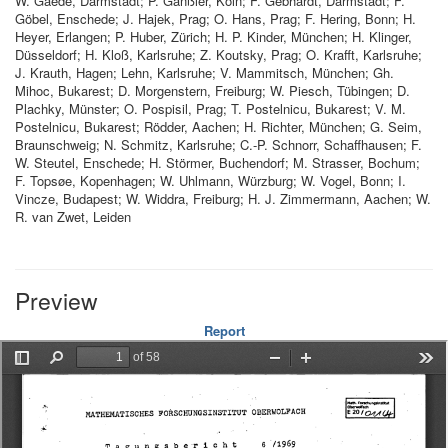
W. Gaede, Darmstadt; P. Gänßler, Köln; F. Gebhardt, Darmstadt; F.
Göbel, Enschede; J. Hajek, Prag; O. Hans, Prag; F. Hering, Bonn; H.
Heyer, Erlangen; P. Huber, Zürich; H. P. Kinder, München; H. Klinger,
Düsseldorf; H. Kloß, Karlsruhe; Z. Koutsky, Prag; O. Krafft, Karlsruhe;
J. Krauth, Hagen; Lehn, Karlsruhe; V. Mammitsch, München; Gh.
Mihoc, Bukarest; D. Morgenstern, Freiburg; W. Piesch, Tübingen; D.
Plachky, Münster; O. Pospisil, Prag; T. Postelnicu, Bukarest; V. M.
Postelnicu, Bukarest; Rödder, Aachen; H. Richter, München; G. Seim,
Braunschweig; N. Schmitz, Karlsruhe; C.-P. Schnorr, Schaffhausen; F.
W. Steutel, Enschede; H. Störmer, Buchendorf; M. Strasser, Bochum;
F. Topsøe, Kopenhagen; W. Uhlmann, Würzburg; W. Vogel, Bonn; I.
Vincze, Budapest; W. Widdra, Freiburg; H. J. Zimmermann, Aachen; W.
R. van Zwet, Leiden
Preview
Report