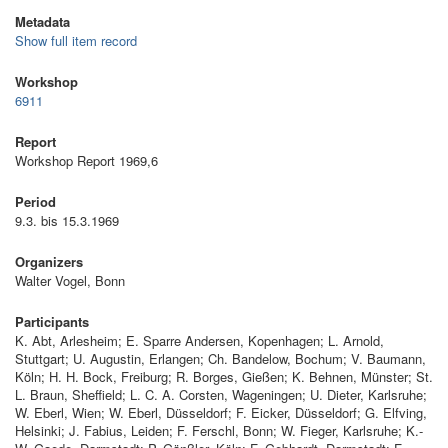
Metadata
Show full item record
Workshop
6911
Report
Workshop Report 1969,6
Period
9.3. bis 15.3.1969
Organizers
Walter Vogel, Bonn
Participants
K. Abt, Arlesheim; E. Sparre Andersen, Kopenhagen; L. Arnold,
Stuttgart; U. Augustin, Erlangen; Ch. Bandelow, Bochum; V. Baumann,
Köln; H. H. Bock, Freiburg; R. Borges, Gießen; K. Behnen, Münster; St.
L. Braun, Sheffield; L. C. A. Corsten, Wageningen; U. Dieter, Karlsruhe;
W. Eberl, Wien; W. Eberl, Düsseldorf; F. Eicker, Düsseldorf; G. Elfving,
Helsinki; J. Fabius, Leiden; F. Ferschl, Bonn; W. Fieger, Karlsruhe; K.-