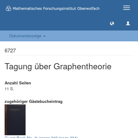
Toggle
naviga
Dokumentanzeige
6727
Tagung über Graphentheorie
Anzahl Seiten
11 S.
zugehöriger Gästebucheintrag
Guest Book No. 2: image 243 (page 234)