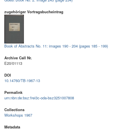
zugehöriger Vortragsbucheintrag
Book of Abstracts No. 11: images 190 - 204 (pages 185 - 199)
Archive Call Nr.
E20/01113
DOI
10.14760/TB-1967-13
Permalink
urn:nbn:de:bsz:frei3c-oda-bsz3251007808
Collections
Workshops 1967
Metadata