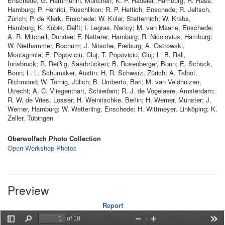
Enschede; G. Hämmerlin, München; K. P. Hadeler, Hamburg; R. Hass,
Hamburg; P. Henrici, Rüschlikon; R. P. Hettich, Enschede; R. Jeltsch,
Zürich; P. de Klerk, Enschede; W. Kolar, Stetternich; W. Krabs,
Hamburg; K. Kubik, Delft; I. Legras, Nancy; M. van Maarle, Enschede;
A. R. Mitchell, Dundee; F. Natterer, Hamburg; R. Nicolovius, Hamburg;
W. Niethammer, Bochum; J. Nitsche, Freiburg; A. Ostrowski,
Montagnola; E. Popoviciu, Cluj; T. Popoviciu, Cluj; L. B. Rall,
Innsbruck; R. Reißig, Saarbrücken; B. Rosenberger, Bonn; E. Schock,
Bonn; L. L. Schumaker, Austin; H. R. Schwarz, Zürich; A. Talbot,
Richmond; W. Törnig, Jülich; B. Umberto, Bari; M. van Veldhuizen,
Utrecht; A. C. Vliegenthart, Schiedam; R. J. de Vogelaere, Amsterdam;
R. W. de Vries, Losser; H. Weinitschke, Berlin; H. Werner, Münster; J.
Werner, Hamburg; W. Wetterling, Enschede; H. Wittmeyer, Linköping; K.
Zeller, Tübingen
Oberwolfach Photo Collection
Open Workshop Photos
Preview
Report