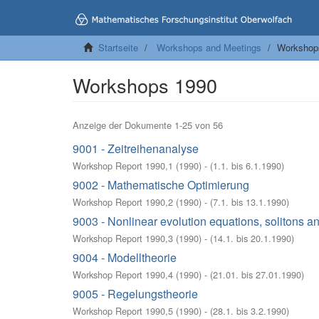
Startseite
Workshops and Meetings
Workshop
Workshops 1990
Anzeige der Dokumente 1-25 von 56
9001 - Zeitreihenanalyse
Workshop Report 1990,1
(
1990
)
- (
1.1. bis 6.1.1990
)
9002 - Mathematische Optimierung
Workshop Report 1990,2
(
1990
)
- (
7.1. bis 13.1.1990
)
9003 - Nonlinear evolution equations, solitons an
Workshop Report 1990,3
(
1990
)
- (
14.1. bis 20.1.1990
)
9004 - Modelltheorie
Workshop Report 1990,4
(
1990
)
- (
21.01. bis 27.01.1990
)
9005 - Regelungstheorie
Workshop Report 1990,5
(
1990
)
- (
28.1. bis 3.2.1990
)