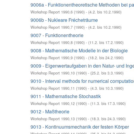
9006a - Funktionentheoretische Methoden bei part
Workshop Report 1990,6
(
1990
)
- (
4.2. bis 10.2.1990
)
9006b - Nukleare Frécheträume
Workshop Report 1990,7
(
1990
)
- (
4.2. bis 10.2.1990
)
9007 - Funktionentheorie
Workshop Report 1990,8
(
1990
)
- (
11.2. bis 17.2.1990
)
9008 - Mathematische Modelle in der Biologie
Workshop Report 1990,9
(
1990
)
- (
18.2. bis 24.2.1990
)
9009 - Eigenwertaufgaben in den Natur- und In
Workshop Report 1990,10
(
1990
)
- (
25.2. bis 3.3.1990
)
9010 - Interval methods for numerical computatio
Workshop Report 1990,11
(
1990
)
- (
4.3. bis 10.3.1990
)
9011 - Mathematische Stochastik
Workshop Report 1990,12
(
1990
)
- (
11.3. bis 17.3.1990
)
9012 - Maßtheorie
Workshop Report 1990,13
(
1990
)
- (
18.3. bis 24.3.1990
)
9013 - Kontinuumsmechanik der festen Körper
Workshop Report 1990,14
(
1990
)
- (
25.3. bis 31.3.1990
)