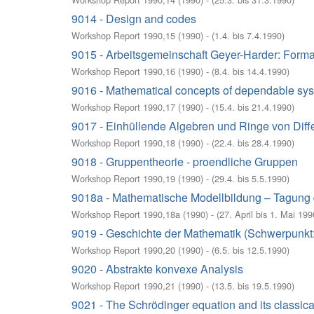
9014 - Design and codes
Workshop Report 1990,15
(
1990
)
- (
1.4. bis 7.4.1990
)
9015 - Arbeitsgemeinschaft Geyer-Harder: Form
Workshop Report 1990,16
(
1990
)
- (
8.4. bis 14.4.1990
)
9016 - Mathematical concepts of dependable sy
Workshop Report 1990,17
(
1990
)
- (
15.4. bis 21.4.1990
)
9017 - Einhüllende Algebren und Ringe von Diffe
Workshop Report 1990,18
(
1990
)
- (
22.4. bis 28.4.1990
)
9018 - Gruppentheorie - proendliche Gruppen
Workshop Report 1990,19
(
1990
)
- (
29.4. bis 5.5.1990
)
9018a - Mathematische Modellbildung – Tagung
Workshop Report 1990,18a
(
1990
)
- (
27. April bis 1. Mai 199
9019 - Geschichte der Mathematik (Schwerpunkt: 
Workshop Report 1990,20
(
1990
)
- (
6.5. bis 12.5.1990
)
9020 - Abstrakte konvexe Analysis
Workshop Report 1990,21
(
1990
)
- (
13.5. bis 19.5.1990
)
9021 - The Schrödinger equation and its classica