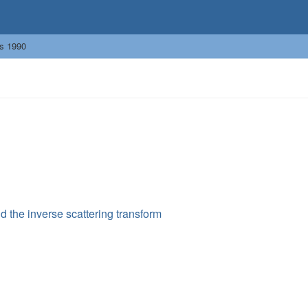
s 1990
d the inverse scattering transform