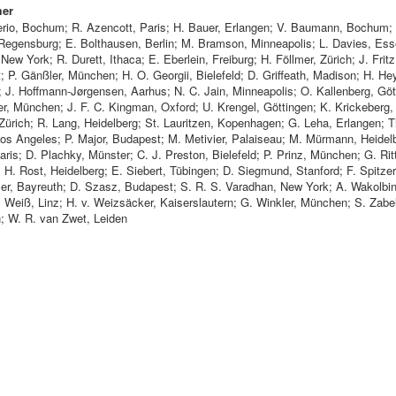
mer
erio, Bochum; R. Azencott, Paris; H. Bauer, Erlangen; V. Baumann, Bochum;
, Regensburg; E. Bolthausen, Berlin; M. Bramson, Minneapolis; L. Davies, Ess
New York; R. Durett, Ithaca; E. Eberlein, Freiburg; H. Föllmer, Zürich; J. Fritz
 P. Gänßler, München; H. O. Georgii, Bielefeld; D. Griffeath, Madison; H. Hey
; J. Hoffmann-Jørgensen, Aarhus; N. C. Jain, Minneapolis; O. Kallenberg, Göt
er, München; J. F. C. Kingman, Oxford; U. Krengel, Göttingen; K. Krickeberg,
Zürich; R. Lang, Heidelberg; St. Lauritzen, Kopenhagen; G. Leha, Erlangen; T
Los Angeles; P. Major, Budapest; M. Metivier, Palaiseau; M. Mürmann, Heidelb
ris; D. Plachky, Münster; C. J. Preston, Bielefeld; P. Prinz, München; G. Ritt
 H. Rost, Heidelberg; E. Siebert, Tübingen; D. Siegmund, Stanford; F. Spitzer
ser, Bayreuth; D. Szasz, Budapest; S. R. S. Varadhan, New York; A. Wakolbin
. Weiß, Linz; H. v. Weizsäcker, Kaiserslautern; G. Winkler, München; S. Zabel
; W. R. van Zwet, Leiden