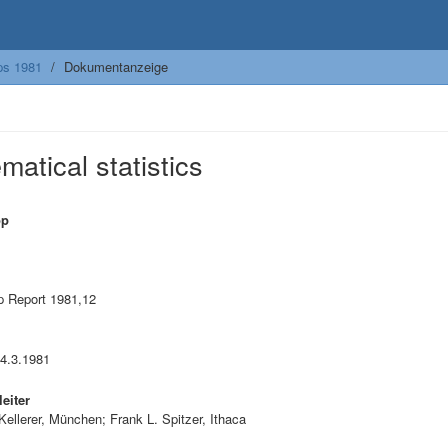
ps 1981
Dokumentanzeige
matical statistics
op
 Report 1981,12
m
14.3.1981
eiter
ellerer, München; Frank L. Spitzer, Ithaca