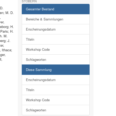
STÖBERN
 D.
Gesamter Bestand
en; M. D.
,
Bereiche & Sammlungen
er,
eborg; H.
Erscheinungsdatum
 Paris; H.
h. M.
Titeln
erg; J.
er,
Workshop Code
, Ithaca;
ger,
l,
Schlagworten
Diese Sammlung
Erscheinungsdatum
Titeln
Workshop Code
Schlagworten