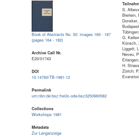
Teilneh
S. Albev
Bierlein
Donsker, 
Budapest;
Tübingen
Book of Abstracts No. 50: images 169 - 187
G. Keller
(pages 164 - 182)
Künsch, 
Liggett, 
Archive Call Nr.
Neveu, Pa
E20/01743
Erlangen;
H. Stras
Zürich; P
DOI
Evanston
10.14760/TB-1981-12
Permalink
urn:nbn:de:bsz:frei3c-oda-bsz3250960582
Collections
Workshops 1981
Metadata
Zur Langanzeige