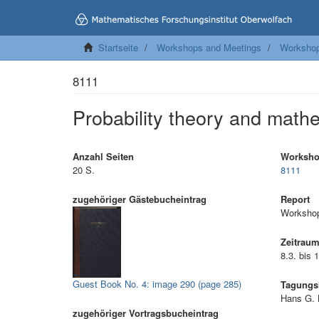
Startseite
Workshops and Meetings
Worksho
8111
Probability theory and mathe
Anzahl Seiten
Worksh
20 S.
8111
zugehöriger Gästebucheintrag
Report
Workshop
Zeitrau
8.3. bis 
Guest Book No. 4: image 290 (page 285)
Tagungsl
Hans G. K
zugehöriger Vortragsbucheintrag