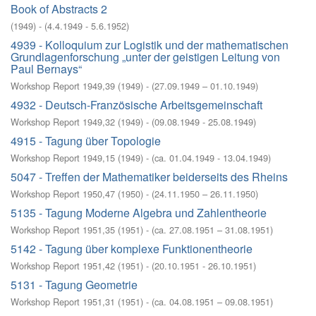
Book of Abstracts 2
(
1949
)
- (
4.4.1949 - 5.6.1952
)
4939 - Kolloquium zur Logistik und der mathematischen
Grundlagenforschung „unter der geistigen Leitung von
Paul Bernays“
Workshop Report 1949,39
(
1949
)
- (
27.09.1949 – 01.10.1949
)
4932 - Deutsch-Französische Arbeitsgemeinschaft
Workshop Report 1949,32
(
1949
)
- (
09.08.1949 - 25.08.1949
)
4915 - Tagung über Topologie
Workshop Report 1949,15
(
1949
)
- (
ca. 01.04.1949 - 13.04.1949
)
5047 - Treffen der Mathematiker beiderseits des Rheins
Workshop Report 1950,47
(
1950
)
- (
24.11.1950 – 26.11.1950
)
5135 - Tagung Moderne Algebra und Zahlentheorie
Workshop Report 1951,35
(
1951
)
- (
ca. 27.08.1951 – 31.08.1951
)
5142 - Tagung über komplexe Funktionentheorie
Workshop Report 1951,42
(
1951
)
- (
20.10.1951 - 26.10.1951
)
5131 - Tagung Geometrie
Workshop Report 1951,31
(
1951
)
- (
ca. 04.08.1951 – 09.08.1951
)