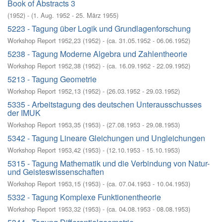
Book of Abstracts 3
(
1952
)
- (
1. Aug. 1952 - 25. März 1955
)
5223 - Tagung über Logik und Grundlagenforschung
Workshop Report 1952,23
(
1952
)
- (
ca. 31.05.1952 - 06.06.1952
)
5238 - Tagung Moderne Algebra und Zahlentheorie
Workshop Report 1952,38
(
1952
)
- (
ca. 16.09.1952 - 22.09.1952
)
5213 - Tagung Geometrie
Workshop Report 1952,13
(
1952
)
- (
26.03.1952 - 29.03.1952
)
5335 - Arbeitstagung des deutschen Unterausschusses
der IMUK
Workshop Report 1953,35
(
1953
)
- (
27.08.1953 - 29.08.1953
)
5342 - Tagung Lineare Gleichungen und Ungleichungen
Workshop Report 1953,42
(
1953
)
- (
12.10.1953 - 15.10.1953
)
5315 - Tagung Mathematik und die Verbindung von Natur-
und Geisteswissenschaften
Workshop Report 1953,15
(
1953
)
- (
ca. 07.04.1953 - 10.04.1953
)
5332 - Tagung Komplexe Funktionentheorie
Workshop Report 1953,32
(
1953
)
- (
ca. 04.08.1953 - 08.08.1953
)