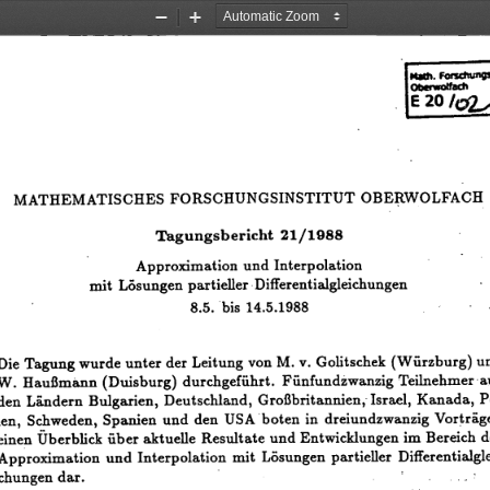
Zoom
Zoom
Out
In
MATHEMATISCHES
FORSCHUNGSINSTITUT
OBE~WOLFAC
Tagungsbericht
21/1988
Approximation
und
Interpolation
mit
Lösungen
partieller'
Differentialgleichungen
8.5.
'bis
14.5.1988
Die
Tagung
wurde
unter
der
Leitung
von
M.
v.
Golitschek
(Würzburg)
u
w.
Haußmann
(Duisburg)
durchgeführt.
Fünfundzwanzig
Teilnehmer-a
den
Ländern
Bulgarien,
Deutschland,
Großbritannien,
Israel,
Kanada,
P
len,
Schweden,
Spanien
und
den
USA
.
boten
in
dreiundzwanzig
Vor~rä
Überblick
über
aktuelle
Resultate
und
Entwicklungen
im
Bereich
d
eine~
Approximation
und
Interpolation
mit
Lösungen
partieller
Differentialgle
chungen
dar.
.