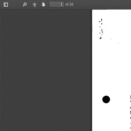
of 16
Toggle
Find
Previous
Next
Sidebar
.,
•