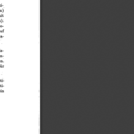
i-
n)"
it
):
o-
uf
la-
"
s-
en-
n~
ür
sÜ~
i­
ein