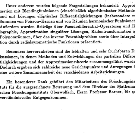
Unter
anderem
wurden
folgende
Fragestellungen
behandelt:
Approx
algorithmische~
mation
mit
Blendingfunktionen
(einschließlich
Methode
und
mit
Lösungen
elliptischer
Differentialgleichungen
(insbesondere
m
Summen
von
Poisson-Kernen
und
von
Räumen
harmonischer'Funktionen
Außerdem
wurden
Beiträge
über
und
.H
Pseudodifferential-Operatore~
lographie,
singulärer
Lösungen,
a
Approxim~tion
R~dont~ansformat1ori'
Polynomräumen,
über
das
inverse
Potentialproblem
sowie
über
Interpo
tion
durch
radialsymmetrische
Funktionen
präsentiert.
.
Besonders
hervorzuheben
sind
die
lebhaften
und
sehr
frucht
haren
Di
kussionen,
in
denen
Methoden
und
Entwicklungen
der
partiellen
Differ
tialgleichungen
und
der
Approximationstheorie
zusammengeführt
wurde
Dadurch
ergaben
sich
zahlreiche
neue
Gesichtspunkte
und
Anregungen
f
eine
weitere
Zusammenarbeit
der
.
verschiede~en
Ar~eits~chtungen
Forschungsin
Ein
besonderer
Dank
gebührt
den
Mitarbeitern
des
tuts
für
die
ausgezeichnete
Betreuung
und
dem
Dir.ektor
des
~athemat
schen
Forschungsinstituts
Oberwolfach,
Herrn
für
Prof~ssor
B~ner,
_~
verständnisvolles
Entgegenkommen.