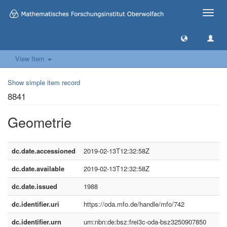
Toggle
naviga
View Item
Show simple item record
8841
Geometrie
dc.date.accessioned
2019-02-13T12:32:58Z
dc.date.available
2019-02-13T12:32:58Z
dc.date.issued
1988
dc.identifier.uri
https://oda.mfo.de/handle/mfo/742
dc.identifier.urn
urn:nbn:de:bsz:frei3c-oda-bsz3250907850