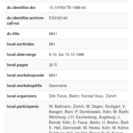
dc.identifier.doi
10.14760/TB-1988-44
dc.identifier.archive-
E20/02143
call-no
dc.title
8841
local.sortindex
681
local.date-range
9.10. bis 15.10.1988
local.pages
22 S.
local.workshopcode
8841
local.workshoptitle
Geometrie
local.organizers
Dirk Ferus, Belrin; Konrad Voss, Zürich
local.participants
W. Ballmann, Zürich; W. Degen, Stuttgart; V.
Bangert, Bern; P. Dombrowski, Köln; W. Barthel,
Würzburg; J.H. Eschenburg, Augsburg; J.
Berndt, Köln; D. Ferus, Berlin; U. Brehm, Berlin;
E. Heil, Darmstadt; W. Henke, Köln; W. Kühnel,
Duisburg; H.C. Im Hof, Basel; N. H. Kuiper,