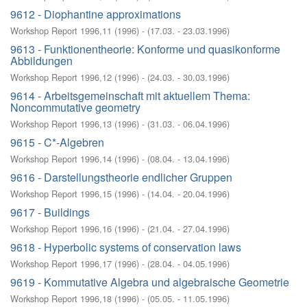
9612 - Diophantine approximations
Workshop Report 1996,11
(
1996
)
- (
17.03. - 23.03.1996
)
9613 - Funktionentheorie: Konforme und quasikonforme
Abbildungen
Workshop Report 1996,12
(
1996
)
- (
24.03. - 30.03.1996
)
9614 - Arbeitsgemeinschaft mit aktuellem Thema:
Noncommutative geometry
Workshop Report 1996,13
(
1996
)
- (
31.03. - 06.04.1996
)
9615 - C*-Algebren
Workshop Report 1996,14
(
1996
)
- (
08.04. - 13.04.1996
)
9616 - Darstellungstheorie endlicher Gruppen
Workshop Report 1996,15
(
1996
)
- (
14.04. - 20.04.1996
)
9617 - Buildings
Workshop Report 1996,16
(
1996
)
- (
21.04. - 27.04.1996
)
9618 - Hyperbolic systems of conservation laws
Workshop Report 1996,17
(
1996
)
- (
28.04. - 04.05.1996
)
9619 - Kommutative Algebra und algebraische Geometrie
Workshop Report 1996,18
(
1996
)
- (
05.05. - 11.05.1996
)