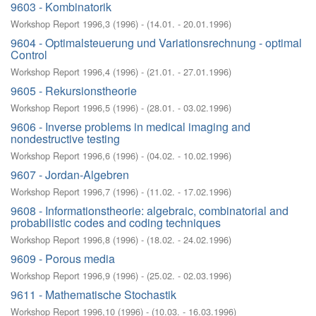
9603 - Kombinatorik
Workshop Report 1996,3
(
1996
)
- (
14.01. - 20.01.1996
)
9604 - Optimalsteuerung und Variationsrechnung - optimal
Control
Workshop Report 1996,4
(
1996
)
- (
21.01. - 27.01.1996
)
9605 - Rekursionstheorie
Workshop Report 1996,5
(
1996
)
- (
28.01. - 03.02.1996
)
9606 - Inverse problems in medical imaging and
nondestructive testing
Workshop Report 1996,6
(
1996
)
- (
04.02. - 10.02.1996
)
9607 - Jordan-Algebren
Workshop Report 1996,7
(
1996
)
- (
11.02. - 17.02.1996
)
9608 - Informationstheorie: algebraic, combinatorial and
probabilistic codes and coding techniques
Workshop Report 1996,8
(
1996
)
- (
18.02. - 24.02.1996
)
9609 - Porous media
Workshop Report 1996,9
(
1996
)
- (
25.02. - 02.03.1996
)
9611 - Mathematische Stochastik
Workshop Report 1996,10
(
1996
)
- (
10.03. - 16.03.1996
)