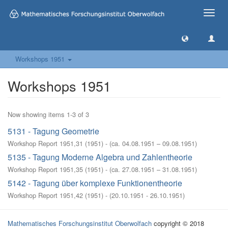
Toggle
naviga
Workshops 1951
Workshops 1951
Now showing items 1-3 of 3
5131 - Tagung Geometrie
Workshop Report 1951,31
(
1951
)
- (
ca. 04.08.1951 – 09.08.1951
)
5135 - Tagung Moderne Algebra und Zahlentheorie
Workshop Report 1951,35
(
1951
)
- (
ca. 27.08.1951 – 31.08.1951
)
5142 - Tagung über komplexe Funktionentheorie
Workshop Report 1951,42
(
1951
)
- (
20.10.1951 - 26.10.1951
)
Mathematisches Forschungsinstitut Oberwolfach
copyright © 2018