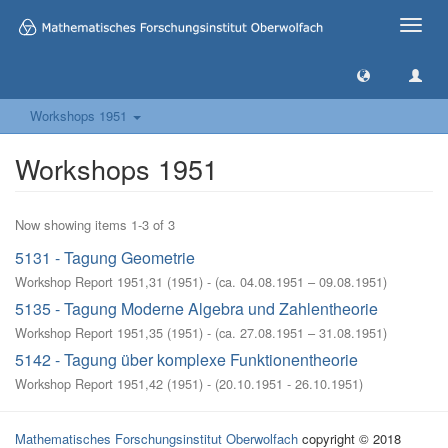
Toggle
naviga
Workshops 1951
Workshops 1951
Now showing items 1-3 of 3
5131 - Tagung Geometrie
Workshop Report 1951,31
(
1951
)
- (
ca. 04.08.1951 – 09.08.1951
)
5135 - Tagung Moderne Algebra und Zahlentheorie
Workshop Report 1951,35
(
1951
)
- (
ca. 27.08.1951 – 31.08.1951
)
5142 - Tagung über komplexe Funktionentheorie
Workshop Report 1951,42
(
1951
)
- (
20.10.1951 - 26.10.1951
)
Mathematisches Forschungsinstitut Oberwolfach
copyright © 2018