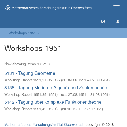
Toggle
naviga
Workshops 1951
Workshops 1951
Now showing items 1-3 of 3
5131 - Tagung Geometrie
Workshop Report 1951,31
(
1951
)
- (
ca. 04.08.1951 – 09.08.1951
)
5135 - Tagung Moderne Algebra und Zahlentheorie
Workshop Report 1951,35
(
1951
)
- (
ca. 27.08.1951 – 31.08.1951
)
5142 - Tagung über komplexe Funktionentheorie
Workshop Report 1951,42
(
1951
)
- (
20.10.1951 - 26.10.1951
)
Mathematisches Forschungsinstitut Oberwolfach
copyright © 2018