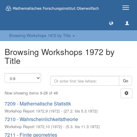
Toggle
naviga
Browsing Workshops 1972 by Title
Browsing Workshops 1972 by
Title
Go
Now showing items 9-28 of 48
7209 - Mathematische Statistik
Workshop Report 1972,9
(
1972
)
- (
27.2. bis 5.3.1972
)
7210 - Wahrscheinlichkeitstheorie
Workshop Report 1972,10
(
1972
)
- (
5.3. bis 11.3.1972
)
7211 - Finite geometries