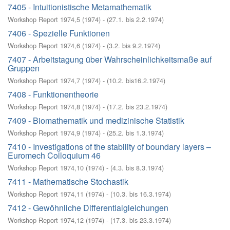
7405 - Intuitionistische Metamathematik
Workshop Report 1974,5
(
1974
)
- (
27.1. bis 2.2.1974
)
7406 - Spezielle Funktionen
Workshop Report 1974,6
(
1974
)
- (
3.2. bis 9.2.1974
)
7407 - Arbeitstagung über Wahrscheinlichkeitsmaße auf
Gruppen
Workshop Report 1974,7
(
1974
)
- (
10.2. bis16.2.1974
)
7408 - Funktionentheorie
Workshop Report 1974,8
(
1974
)
- (
17.2. bis 23.2.1974
)
7409 - Biomathematik und medizinische Statistik
Workshop Report 1974,9
(
1974
)
- (
25.2. bis 1.3.1974
)
7410 - Investigations of the stability of boundary layers –
Euromech Colloquium 46
Workshop Report 1974,10
(
1974
)
- (
4.3. bis 8.3.1974
)
7411 - Mathematische Stochastik
Workshop Report 1974,11
(
1974
)
- (
10.3. bis 16.3.1974
)
7412 - Gewöhnliche Differentialgleichungen
Workshop Report 1974,12
(
1974
)
- (
17.3. bis 23.3.1974
)