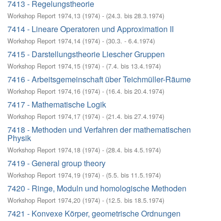
7413 - Regelungstheorie
Workshop Report 1974,13
(
1974
)
- (
24.3. bis 28.3.1974
)
7414 - Lineare Operatoren und Approximation II
Workshop Report 1974,14
(
1974
)
- (
30.3. - 6.4.1974
)
7415 - Darstellungstheorie Liescher Gruppen
Workshop Report 1974,15
(
1974
)
- (
7.4. bis 13.4.1974
)
7416 - Arbeitsgemeinschaft über Teichmüller-Räume
Workshop Report 1974,16
(
1974
)
- (
16.4. bis 20.4.1974
)
7417 - Mathematische Logik
Workshop Report 1974,17
(
1974
)
- (
21.4. bis 27.4.1974
)
7418 - Methoden und Verfahren der mathematischen
Physik
Workshop Report 1974,18
(
1974
)
- (
28.4. bis 4.5.1974
)
7419 - General group theory
Workshop Report 1974,19
(
1974
)
- (
5.5. bis 11.5.1974
)
7420 - Ringe, Moduln und homologische Methoden
Workshop Report 1974,20
(
1974
)
- (
12.5. bis 18.5.1974
)
7421 - Konvexe Körper, geometrische Ordnungen