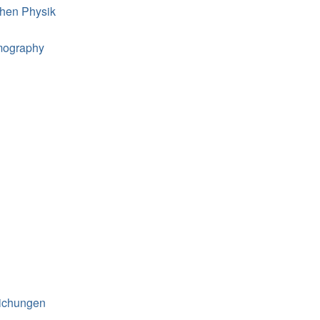
chen Physik
omography
leichungen