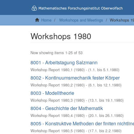
Home
Workshops and Meetings
Workshops 1
Workshops 1980
Now showing items 1-25 of 53
8001 - Arbeitstagung Salzmann
Workshop Report 1980,1
(
1980
)
- (
1.1. bis 5.1.1980
)
8002 - Kontinuumsmechanik fester Körper
Workshop Report 1980,2
(
1980
)
- (
6.1. bis 12.1.1980
)
8003 - Modelltheorie
Workshop Report 1980,3
(
1980
)
- (
13.1. bis 19.1.1980
)
8004 - Geschichte der Mathematik
Workshop Report 1980,4
(
1980
)
- (
20.1. bis 26.1.1980
)
8005 - Konstruktive Methoden der finiten nichtli
Workshop Report 1980,5
(
1980
)
- (
17.1. bis 2.2.1980
)