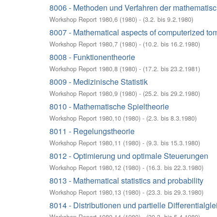
8006 - Methoden und Verfahren der mathematis
Workshop Report 1980,6
(
1980
)
- (
3.2. bis 9.2.1980
)
8007 - Mathematical aspects of computerized t
Workshop Report 1980,7
(
1980
)
- (
10.2. bis 16.2.1980
)
8008 - Funktionentheorie
Workshop Report 1980,8
(
1980
)
- (
17.2. bis 23.2.1981
)
8009 - Medizinische Statistik
Workshop Report 1980,9
(
1980
)
- (
25.2. bis 29.2.1980
)
8010 - Mathematische Spieltheorie
Workshop Report 1980,10
(
1980
)
- (
2.3. bis 8.3.1980
)
8011 - Regelungstheorie
Workshop Report 1980,11
(
1980
)
- (
9.3. bis 15.3.1980
)
8012 - Optimierung und optimale Steuerungen
Workshop Report 1980,12
(
1980
)
- (
16.3. bis 22.3.1980
)
8013 - Mathematical statistics and probability
Workshop Report 1980,13
(
1980
)
- (
23.3. bis 29.3.1980
)
8014 - Distributionen und partielle Differentialg
Workshop Report 1980,14
(
1980
)
- (
30.3. bis 5.4.1980
)