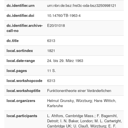
dc.identifier.urn
urn:nbn:de:bsz:frei3c-oda-bsz3250998121
dc.identifier.doi
10.14760/TB-1963-4
dc.identifier.archive-
E20/01018
call-no
dc.title
6313
local.sortindex
1821
local.date-range
24. bis 29. März 1963
local.pages
11 S.
local.workshopcode
6313
local.workshoptitle
Funktionentheorie einer Veränderlichen
local.organizers
Helmut Grunsky, Würzburg; Hans Wittich,
Karlsruhe
local.participants
L. Ahlfors, Cambridge Mass.; F. Bagemihl,
Detroit; I. N. Baker, London; M. L. Cartwright,
Cambridge UK; U. Clauß, Würzburg; E. F.