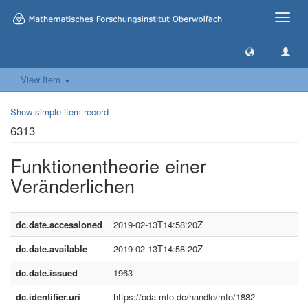
Toggle
naviga
View Item
Show simple item record
6313
Funktionentheorie einer
Veränderlichen
dc.date.accessioned
2019-02-13T14:58:20Z
dc.date.available
2019-02-13T14:58:20Z
dc.date.issued
1963
dc.identifier.uri
https://oda.mfo.de/handle/mfo/1882