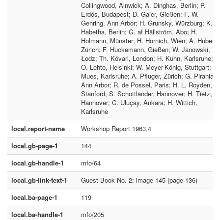
Collingwood, Alnwick; A. Dinghas, Berlin; P.
Erdös, Budapest; D. Gaier, Gießen; F. W.
Gehring, Ann Arbor; H. Grunsky, Würzburg; K.
Habetha, Berlin; G. af Hällström, Abo; H.
Holmann, Münster; H. Hornich, Wien; A. Huber,
Zürich; F. Huckemann, Gießen; W. Janowski,
Łodz; Th. Kövari, London; H. Kuhn, Karlsruhe;
O. Lehto, Helsinki; W. Meyer-König, Stuttgart; E.
Mues, Karlsruhe; A. Pfluger, Zürich; G. Piranian,
Ann Arbor; R. de Possel, Paris; H. L. Royden,
Stanford; S. Schottländer, Hannover; H. Tietz,
Hannover; C. Uluçay, Ankara; H. Wittich,
Karlsruhe
local.report-name
Workshop Report 1963,4
local.gb-page-1
144
local.gb-handle-1
mfo/64
local.gb-link-text-1
Guest Book No. 2: image 145 (page 136)
local.ba-page-1
119
local.ba-handle-1
mfo/205