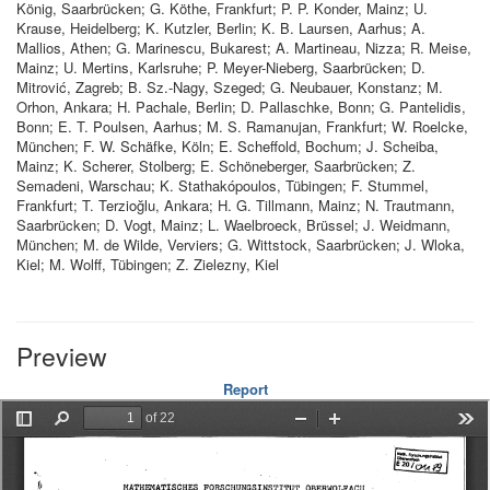
König, Saarbrücken; G. Köthe, Frankfurt; P. P. Konder, Mainz; U.
Krause, Heidelberg; K. Kutzler, Berlin; K. B. Laursen, Aarhus; A.
Mallios, Athen; G. Marinescu, Bukarest; A. Martineau, Nizza; R. Meise,
Mainz; U. Mertins, Karlsruhe; P. Meyer-Nieberg, Saarbrücken; D.
Mitrović, Zagreb; B. Sz.-Nagy, Szeged; G. Neubauer, Konstanz; M.
Orhon, Ankara; H. Pachale, Berlin; D. Pallaschke, Bonn; G. Pantelidis,
Bonn; E. T. Poulsen, Aarhus; M. S. Ramanujan, Frankfurt; W. Roelcke,
München; F. W. Schäfke, Köln; E. Scheffold, Bochum; J. Scheiba,
Mainz; K. Scherer, Stolberg; E. Schöneberger, Saarbrücken; Z.
Semadeni, Warschau; K. Stathakópoulos, Tübingen; F. Stummel,
Frankfurt; T. Terzioğlu, Ankara; H. G. Tillmann, Mainz; N. Trautmann,
Saarbrücken; D. Vogt, Mainz; L. Waelbroeck, Brüssel; J. Weidmann,
München; M. de Wilde, Verviers; G. Wittstock, Saarbrücken; J. Wloka,
Kiel; M. Wolff, Tübingen; Z. Zielezny, Kiel
Preview
Report