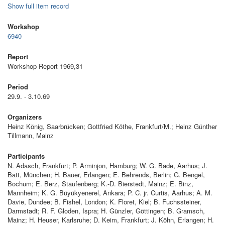
Show full item record
Workshop
6940
Report
Workshop Report 1969,31
Period
29.9. - 3.10.69
Organizers
Heinz König, Saarbrücken; Gottfried Köthe, Frankfurt/M.; Heinz Günther
Tillmann, Mainz
Participants
N. Adasch, Frankfurt; P. Arminjon, Hamburg; W. G. Bade, Aarhus; J.
Batt, München; H. Bauer, Erlangen; E. Behrends, Berlin; G. Bengel,
Bochum; E. Berz, Staufenberg; K.-D. Bierstedt, Mainz; E. Binz,
Mannheim; K. G. Büyükyenerel, Ankara; P. C. jr. Curtis, Aarhus; A. M.
Davie, Dundee; B. Fishel, London; K. Floret, Kiel; B. Fuchssteiner,
Darmstadt; R. F. Gloden, Ispra; H. Günzler, Göttingen; B. Gramsch,
Mainz; H. Heuser, Karlsruhe; D. Keim, Frankfurt; J. Köhn, Erlangen; H.