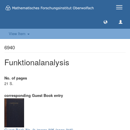
Toggle
naviga
View Item
6940
Funktionalanalysis
No. of pages
21 S.
corresponding Guest Book entry
Guest Book No. 2: image 325 (page 316)