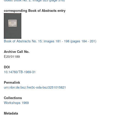
corresponding Book of Abstracts entry
Book of Abstracts No. 15: images 181 - 198 (pages 184 - 201)
Archive Call No.
E20/01189
DOI
10.14760/TB-1969-31
Permalink
urn:nbn:de:bsz:frei3c-oda-bsz3251015821
Collections
Workshops 1969
Metadata