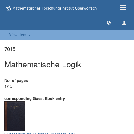
Toggle
naviga
View Item
7015
Mathematische Logik
No. of pages
17 S.
corresponding Guest Book entry
Guest Book No. 2: image 349 (page 340)