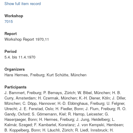
Show full item record
Workshop
7015
Report
Workshop Report 1970,11
Period
5.4. bis 11.4.1970
Organizers
Hans Hermes, Freiburg; Kurt Schütte, München
Participants
J. Bammert, Freiburg; P. Bernays, Zürich; W. Bibel, München; H. B.
Curry, Amsterdam; H. Czermak, München; K.-H. Diener, Köln; J. Diller,
München; C. Döpp, Hannover; H.-D. Ebbinghaus, Freiburg; U. Felgner,
Utrecht; J. E. Fenstad, Oslo; H. Fiedler, Bonn; J. Flum, Freiburg; R. O.
Gandy, Oxford; S. Görnemann, Kiel; R. Harrop, Leicester; G.
Hasenjaeger, Bonn; H. Hermes, Freiburg; J. Jung, Heidelberg; L.
Kalmár, Szeged; F. Kambartel, Konstanz; J. von Kempski, Hembsen;
B. Koppelberg, Bonn; H. Läuchli, Zürich; R. Liedl, Innsbruck; H.