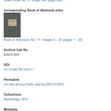
corresponding Book of Abstracts entry
Book of Abstracts No. 17: images 6 - 30 (pages 1 - 25)
Archive Call No.
E20/01209
DOI
10.14760/TB-1970-11
Permalink
urn:nbn:de:bsz:frei3c-oda-bsz3251017872
Collections
Workshops 1970
Metadata