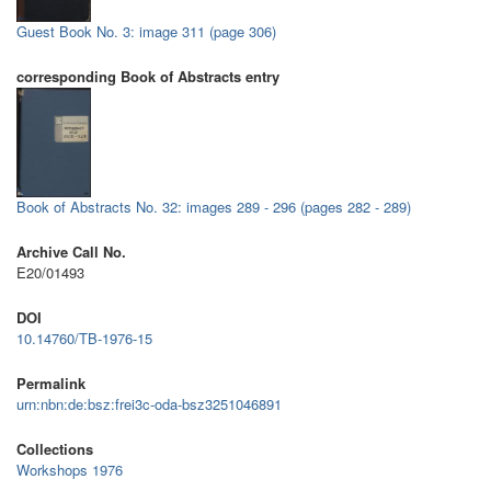
Guest Book No. 3: image 311 (page 306)
corresponding Book of Abstracts entry
Book of Abstracts No. 32: images 289 - 296 (pages 282 - 289)
Archive Call No.
E20/01493
DOI
10.14760/TB-1976-15
Permalink
urn:nbn:de:bsz:frei3c-oda-bsz3251046891
Collections
Workshops 1976