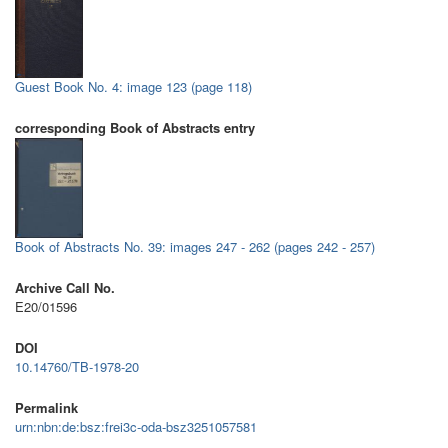
Guest Book No. 4: image 123 (page 118)
corresponding Book of Abstracts entry
Book of Abstracts No. 39: images 247 - 262 (pages 242 - 257)
Archive Call No.
E20/01596
DOI
10.14760/TB-1978-20
Permalink
urn:nbn:de:bsz:frei3c-oda-bsz3251057581