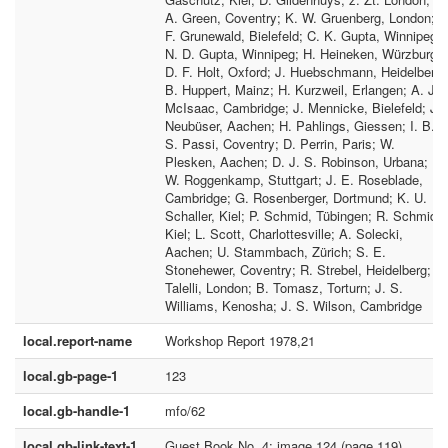
A. Green, Coventry; K. W. Gruenberg, London;
F. Grunewald, Bielefeld; C. K. Gupta, Winnipeg;
N. D. Gupta, Winnipeg; H. Heineken, Würzburg;
D. F. Holt, Oxford; J. Huebschmann, Heidelberg;
B. Huppert, Mainz; H. Kurzweil, Erlangen; A. J.
McIsaac, Cambridge; J. Mennicke, Bielefeld; J.
Neubüser, Aachen; H. Pahlings, Giessen; I. B.
S. Passi, Coventry; D. Perrin, Paris; W.
Plesken, Aachen; D. J. S. Robinson, Urbana; K.
W. Roggenkamp, Stuttgart; J. E. Roseblade,
Cambridge; G. Rosenberger, Dortmund; K. U.
Schaller, Kiel; P. Schmid, Tübingen; R. Schmidt,
Kiel; L. Scott, Charlottesville; A. Solecki,
Aachen; U. Stammbach, Zürich; S. E.
Stonehewer, Coventry; R. Strebel, Heidelberg; O
Talelli, London; B. Tomasz, Torturn; J. S.
Williams, Kenosha; J. S. Wilson, Cambridge
local.report-name
Workshop Report 1978,21
local.gb-page-1
123
local.gb-handle-1
mfo/62
local.gb-link-text-1
Guest Book No. 4: image 124 (page 119)