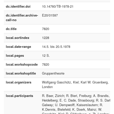
dc.identifier.doi
10.14760/TB-1978-21
dc.identifier.archive-
E20/01597
call-no
dc.title
7820
local.sortindex
1228
local.date-range
14.5. bis 20.5.1978
local.pages
12 S.
local.workshopcode
7820
local.workshoptitle
Gruppentheorie
local.organizers
Wolfgang Gaschütz, Kiel; Karl W. Gruenberg,
London
local.participants
R. Baer, Zürich; R. Bieri, Freiburg; A. Brandis,
Heidelberg; E. C. Dade, Strasbourg; R. S. Dark,
Galway; U. Dempwolff, Kaiserslautern; R.
K.Dennis, Bielefeld; K. Doerk, Mainz; W.
Gaschütz, Kiel; D. Gildenhuys, z. Zt. London; J.