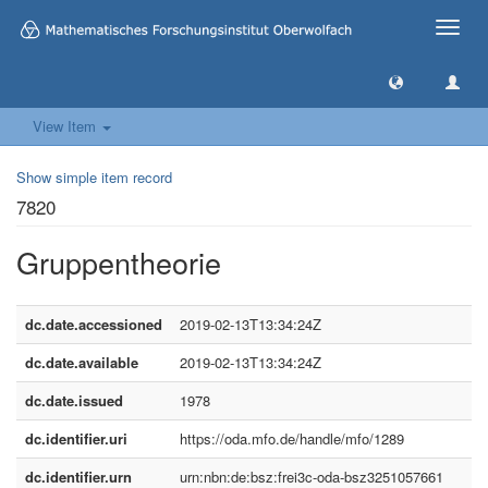
Toggle
naviga
View Item
Show simple item record
7820
Gruppentheorie
dc.date.accessioned
2019-02-13T13:34:24Z
dc.date.available
2019-02-13T13:34:24Z
dc.date.issued
1978
dc.identifier.uri
https://oda.mfo.de/handle/mfo/1289
dc.identifier.urn
urn:nbn:de:bsz:frei3c-oda-bsz3251057661