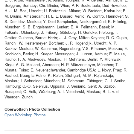
Berggren, Burnaby; Chr. Binder, Wien; P. P. Bockstaele, Dud-Heverlee;
H. J. M. Bos, Utrecht; U. Bottazzini, Milano; W. Breidert, Karlsruhe; E.
M. Bruins, Amsterdam; H. L. L. Busard, Venlo; W. Contro, Hannover; S.
S. Demidov, Moskau; Y. Dold-Samplonius, Neckargemünd; K. Elfering,
München; S. B. Engelsmann, Leiden; E. A. Fellmann, Basel; M.
Folkerts, Oldenburg; J. Friberg, Göteborg; H. Gericke, Freiburg; I.
Grattan-Guiness, Barnet Herts; J. J. Gray, Milton Keynes; R. C. Gupta,
Ranchi; W. Hestermeyer, Borchen; J. P. Hogendijk, Utrecht; V. P.
Karzev, Moskau; W. Kaunzner, Regensburg; V.S. Kirsanov, Moskau; E.
Knobloch, Berlin; H. Krieger, Mössingen; J. Lützen, Aarhus; E. Maula,
Hauho; F. A. Medvedev, Moskau; H. Mehrtens, Berlin; Y. Michiwaki,
Kiryu; A. G. Molland, Aberdeen; H. P. Münzenmayer, München; T.
Murata, Tokio; E. Neuenschwander, Cambridge USA; L. Novy, Prag; R.
Rashed, Bourg la Reine; K. Reich, Stuttgart; M. M. Rojanskaja,
Moskau; I. Schneider, München; M. Schramm, Tübingen; C. J. Scriba,
Hamburg; C.-O. Selenius, Uppsala; J. Sesiano, Genf; A. Szabó,
Budapest; O. Volk, Würzburg; A. I. Volodarski, Moskau; B. L. v. d.
Waerden, Zürich
Oberwolfach Photo Collection
Open Workshop Photos