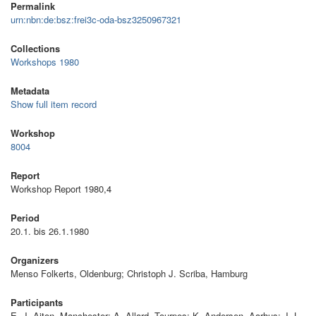
Permalink
urn:nbn:de:bsz:frei3c-oda-bsz3250967321
Collections
Workshops 1980
Metadata
Show full item record
Workshop
8004
Report
Workshop Report 1980,4
Period
20.1. bis 26.1.1980
Organizers
Menso Folkerts, Oldenburg; Christoph J. Scriba, Hamburg
Participants
E. J. Aiton, Manchester; A. Allard, Tourpes; K. Andersen, Aarhus; J. L.