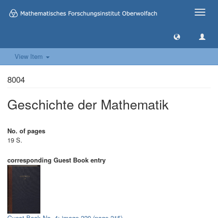
Toggle
naviga
View Item
8004
Geschichte der Mathematik
No. of pages
19 S.
corresponding Guest Book entry
Guest Book No. 4: image 220 (page 215)