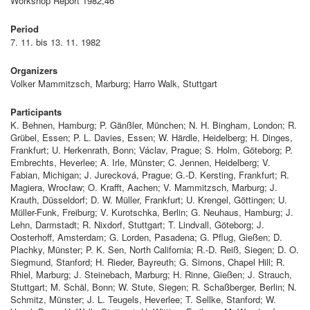
Workshop Report 1982,46
Period
7. 11. bis 13. 11. 1982
Organizers
Volker Mammitzsch, Marburg; Harro Walk, Stuttgart
Participants
K. Behnen, Hamburg; P. Gänßler, München; N. H. Bingham, London; R.
Grübel, Essen; P. L. Davies, Essen; W. Härdle, Heidelberg; H. Dinges,
Frankfurt; U. Herkenrath, Bonn; Václav, Prague; S. Holm, Göteborg; P.
Embrechts, Heverlee; A. Irle, Münster; C. Jennen, Heidelberg; V.
Fabian, Michigan; J. Jurecková, Prague; G.-D. Kersting, Frankfurt; R.
Magiera, Wrocław; O. Krafft, Aachen; V. Mammitzsch, Marburg; J.
Krauth, Düsseldorf; D. W. Müller, Frankfurt; U. Krengel, Göttingen; U.
Müller-Funk, Freiburg; V. Kurotschka, Berlin; G. Neuhaus, Hamburg; J.
Lehn, Darmstadt; R. Nixdorf, Stuttgart; T. Lindvall, Göteborg; J.
Oosterhoff, Amsterdam; G. Lorden, Pasadena; G. Pflug, Gießen; D.
Plachky, Münster; P. K. Sen, North California; R.-D. Reiß, Siegen; D. O.
Siegmund, Stanford; H. Rieder, Bayreuth; G. Simons, Chapel Hill; R.
Rhiel, Marburg; J. Steinebach, Marburg; H. Rinne, Gießen; J. Strauch,
Stuttgart; M. Schäl, Bonn; W. Stute, Siegen; R. Schaßberger, Berlin; N.
Schmitz, Münster; J. L. Teugels, Heverlee; T. Sellke, Stanford; W.