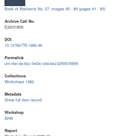
Book of Abstracts No. 57: images 65 - 89 (pages 61 - 85)
Archive Call No.
E20/01830
DOI
10.14760/TB-1982-46
Permalink
urn:nbn:de:bsz:frei3c-oda-bsz3250976906
Collections
Workshops 1982
Metadata
Show full item record
Workshop
8246
Report